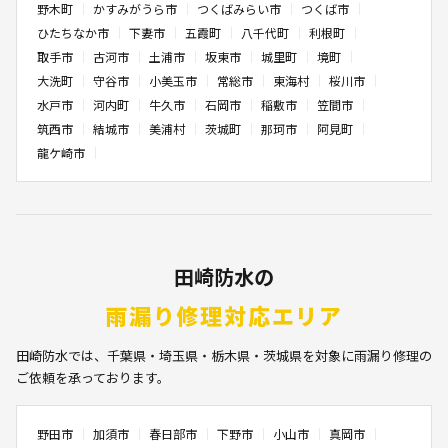
野木町
かすみがうら市
つくばみらい市
つくば市
ひたちなか市
下妻市
五霞町
八千代町
利根町
取手市
古河市
土浦市
坂東市
城里町
境町
大洗町
守谷市
小美玉市
常総市
東海村
桜川市
水戸市
河内町
牛久市
石岡市
稲敷市
笠間市
筑西市
結城市
美浦村
茨城町
那珂市
阿見町
龍ケ崎市
田崎防水の
雨漏り修理対応エリア
田崎防水では、千葉県・埼玉県・栃木県・茨城県を対象に雨漏り修理の
ご依頼を承っております。
野田市
加須市
春日部市
下野市
小山市
真岡市