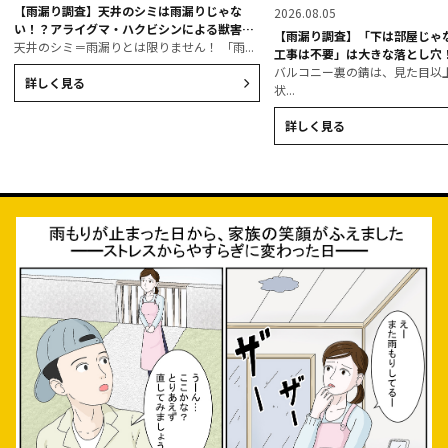
【雨漏り調査】天井のシミは雨漏りじゃな
2026.08.05
い！？アライグマ・ハクビシンによる獣害の
【雨漏り調査】「下は部屋じゃ
サイン
天井のシミ＝雨漏りとは限りません！ 「雨...
工事は不要」は大きな落とし穴
コニーの腐食事例
バルコニー裏の錆は、見た目以
詳しく見る
状...
詳しく見る