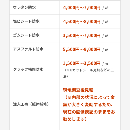
ウレタン防水
4,000円〜7,000円
/ ㎡
塩ビシート防水
4,500円〜8,000円
/ ㎡
ゴムシート防水
3,500円〜7,000円
/ ㎡
アスファルト防水
5,500円〜9,000円
/ ㎡
1,500円〜3,500円
/ m
クラック補修防水
（※Uカットシール充填などの工
法）
現地調査後見積
（※内部の状況によって金
注入工事（躯体補修）
額が大きく変動するため、
現在の画像表記のままをお
勧めします）