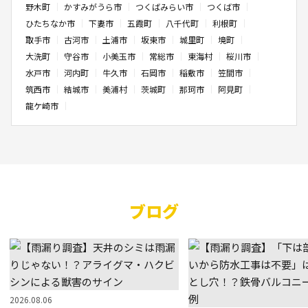
野木町
かすみがうら市
つくばみらい市
つくば市
ひたちなか市
下妻市
五霞町
八千代町
利根町
取手市
古河市
土浦市
坂東市
城里町
境町
大洗町
守谷市
小美玉市
常総市
東海村
桜川市
水戸市
河内町
牛久市
石岡市
稲敷市
笠間市
筑西市
結城市
美浦村
茨城町
那珂市
阿見町
龍ケ崎市
ブログ
2026.08.06