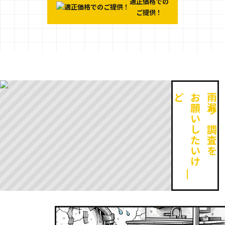
適正価格での
ご提供！
ど
お
願
い
し
た
い
け
雨漏り調査を