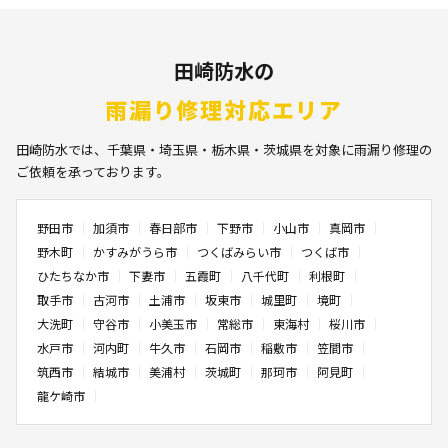
田崎防水の
雨漏り修理対応エリア
田崎防水では、千葉県・埼玉県・栃木県・茨城県を対象に雨漏り修理の
ご依頼を承っております。
野田市
加須市
春日部市
下野市
小山市
真岡市
野木町
かすみがうら市
つくばみらい市
つくば市
ひたちなか市
下妻市
五霞町
八千代町
利根町
取手市
古河市
土浦市
坂東市
城里町
境町
大洗町
守谷市
小美玉市
常総市
東海村
桜川市
水戸市
河内町
牛久市
石岡市
稲敷市
笠間市
筑西市
結城市
美浦村
茨城町
那珂市
阿見町
龍ケ崎市