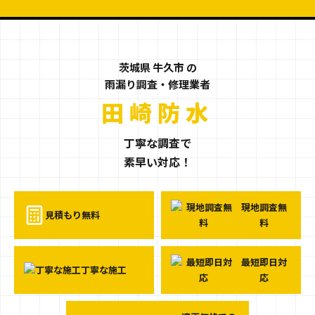
茨城県 牛久市 の
雨漏り調査・修理業者
茨城県牛久市の
田崎防水
丁寧な調査で
素早い対応！
現地調査無
見積もり無料
料
最短即日対
丁寧な施工
応