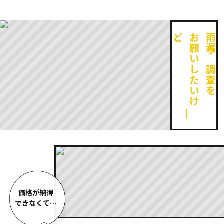
ど
お
願
い
し
た
い
け
雨漏り調査を
価格が納得
できなくて…