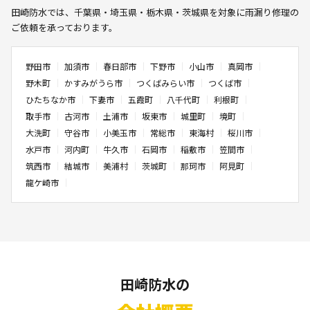
田崎防水では、千葉県・埼玉県・栃木県・茨城県を対象に雨漏り修理の
ご依頼を承っております。
野田市
加須市
春日部市
下野市
小山市
真岡市
野木町
かすみがうら市
つくばみらい市
つくば市
ひたちなか市
下妻市
五霞町
八千代町
利根町
取手市
古河市
土浦市
坂東市
城里町
境町
大洗町
守谷市
小美玉市
常総市
東海村
桜川市
水戸市
河内町
牛久市
石岡市
稲敷市
笠間市
筑西市
結城市
美浦村
茨城町
那珂市
阿見町
龍ケ崎市
田崎防水の