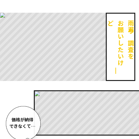
ど
お
願
い
し
た
い
け
雨漏り調査を
価格が納得
できなくて…