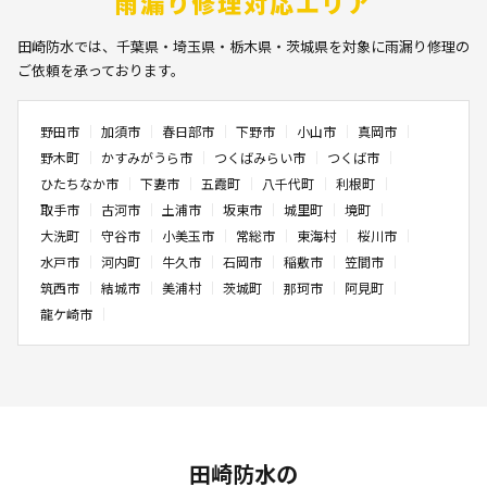
雨漏り修理対応エリア
田崎防水では、千葉県・埼玉県・栃木県・茨城県を対象に雨漏り修理の
ご依頼を承っております。
野田市
加須市
春日部市
下野市
小山市
真岡市
野木町
かすみがうら市
つくばみらい市
つくば市
ひたちなか市
下妻市
五霞町
八千代町
利根町
取手市
古河市
土浦市
坂東市
城里町
境町
大洗町
守谷市
小美玉市
常総市
東海村
桜川市
水戸市
河内町
牛久市
石岡市
稲敷市
笠間市
筑西市
結城市
美浦村
茨城町
那珂市
阿見町
龍ケ崎市
田崎防水の