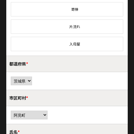
寄棟
片流れ
入母屋
都道府県
*
市区町村
*
氏名
*