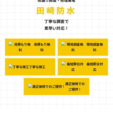
雨漏り調査・修理業者
茨城県阿見町の
田崎防水
丁寧な調査で
素早い対応！
見積もり無
現地調査無
料
料
最短即日対
丁寧な施工
応
適正価格での
ご提供！