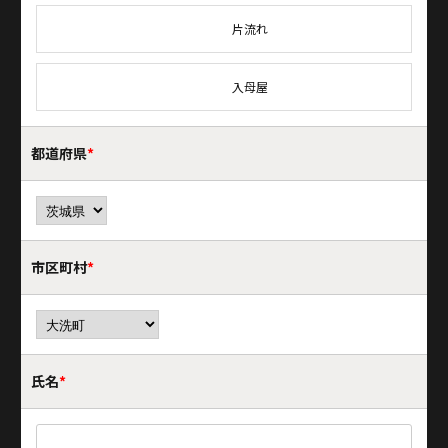
片流れ
入母屋
都道府県
*
市区町村
*
氏名
*