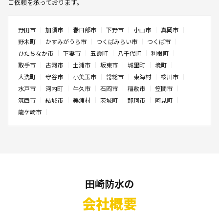
ご依頼を承っております。
野田市
加須市
春日部市
下野市
小山市
真岡市
野木町
かすみがうら市
つくばみらい市
つくば市
ひたちなか市
下妻市
五霞町
八千代町
利根町
取手市
古河市
土浦市
坂東市
城里町
境町
大洗町
守谷市
小美玉市
常総市
東海村
桜川市
水戸市
河内町
牛久市
石岡市
稲敷市
笠間市
筑西市
結城市
美浦村
茨城町
那珂市
阿見町
龍ケ崎市
田崎防水の
会社概要