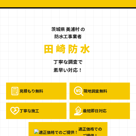
茨城県 美浦村 の
防水工事業者
茨城県美浦村の
田崎防水
丁寧な調査で
素早い対応！
見積もり無料
現地調査無料
丁寧な施工
最短即日対応
適正価格での
ご提供！