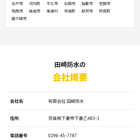
水戸市
河内町
牛久市
石岡市
稲敷市
笠間市
筑西市
結城市
美浦村
茨城町
那珂市
阿見町
龍ケ崎市
田崎防水の
会社概要
会社名
有限会社 田崎防水
住所
茨城県下妻市下妻乙483-1
電話番号
0296-45-7787