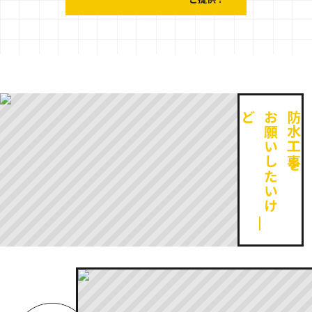
ど
お
願
い
し
た
い
け
防水工事を