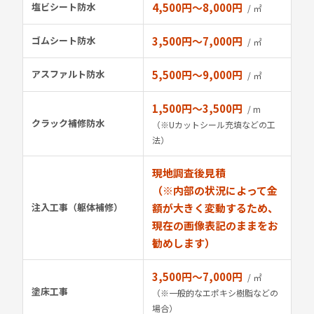
塩ビシート防水
4,500円〜8,000円
/ ㎡
ゴムシート防水
3,500円〜7,000円
/ ㎡
アスファルト防水
5,500円〜9,000円
/ ㎡
1,500円〜3,500円
/ m
クラック補修防水
（※Uカットシール充填などの工
法）
現地調査後見積
（※内部の状況によって金
注入工事（躯体補修）
額が大きく変動するため、
現在の画像表記のままをお
勧めします）
3,500円〜7,000円
/ ㎡
塗床工事
（※一般的なエポキシ樹脂などの
場合）