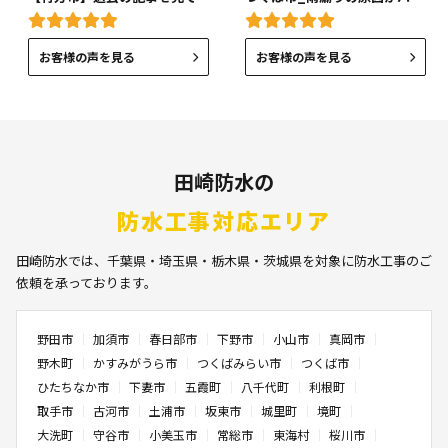
お客様の声を見る
お客様の声を見る
田崎防水の
防水工事対応エリア
田崎防水では、千葉県・埼玉県・栃木県・茨城県を対象に防水工事のご
依頼を承っております。
野田市
加須市
春日部市
下野市
小山市
真岡市
野木町
かすみがうら市
つくばみらい市
つくば市
ひたちなか市
下妻市
五霞町
八千代町
利根町
取手市
古河市
土浦市
坂東市
城里町
境町
大洗町
守谷市
小美玉市
常総市
東海村
桜川市