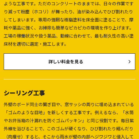
ような工事です。ただのコンクリートのままでは、日々の作業です
り減って粉塵（ホコリ）が舞ったり、油が染み込んでひび割れたり
してしまいます。専用の強靭な樹脂塗料を床全面に塗ることで、摩
耗や薬品に強く、お掃除も簡単なピカピカの環境を作り上げます。
工場の稼働状況や扱う薬品、動線に合わせて、最も耐久性の高い塗
床材を適切に選定・施工します。
詳しい料金を見る
シーリング工事
外壁のボード同士の繋ぎ目や、窓サッシの周りに埋め込まれている
「ゴムのような目地」を新しくする工事です。例えるなら、「水筒
やお弁当箱の汁漏れを防ぐゴムパッキン」と同じ役割です。毎日紫
外線を浴びることで、このゴムが硬くなり、ひび割れたり縮んだり
（肉痩せ）すると、そこから雨水が壁の内部へジワジワと侵入して