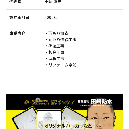
代表者
田崎 康夫
設立年月日
2002年
事業内容
雨もり調査
雨もり修繕工事
塗装工事
板金工事
屋根工事
リフォーム全般