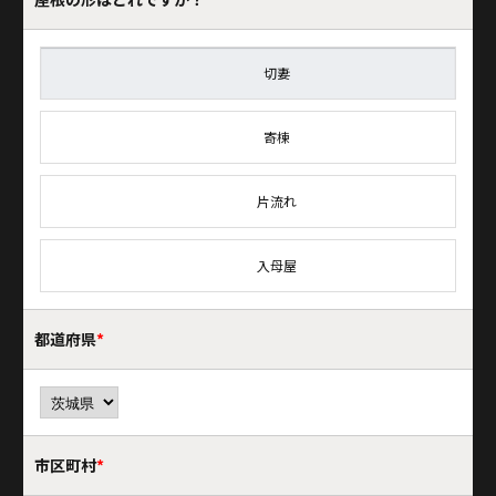
切妻
寄棟
片流れ
入母屋
都道府県
*
市区町村
*