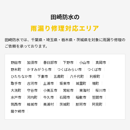
田崎防水の
雨漏り修理対応エリア
田崎防水では、千葉県・埼玉県・栃木県・茨城県を対象に雨漏り修理の
ご依頼を承っております。
野田市
加須市
春日部市
下野市
小山市
真岡市
野木町
かすみがうら市
つくばみらい市
つくば市
ひたちなか市
下妻市
五霞町
八千代町
利根町
取手市
古河市
土浦市
坂東市
城里町
境町
大洗町
守谷市
小美玉市
常総市
東海村
桜川市
水戸市
河内町
牛久市
石岡市
稲敷市
笠間市
筑西市
結城市
美浦村
茨城町
那珂市
阿見町
龍ケ崎市