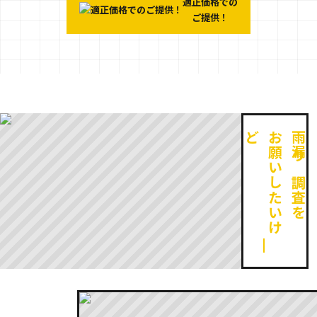
適正価格での
ご提供！
ど
お
願
い
し
た
い
け
雨漏り調査を