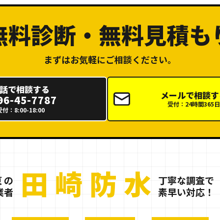
無料診断・無料見積も
まずはお気軽にご相談ください。
話で相談する
メールで相談す
96-45-7787
受付：24時間365日
受付：8:00-18:00
北関東の防
田崎防水
 の
丁寧な調査で
業者
素早い対応！