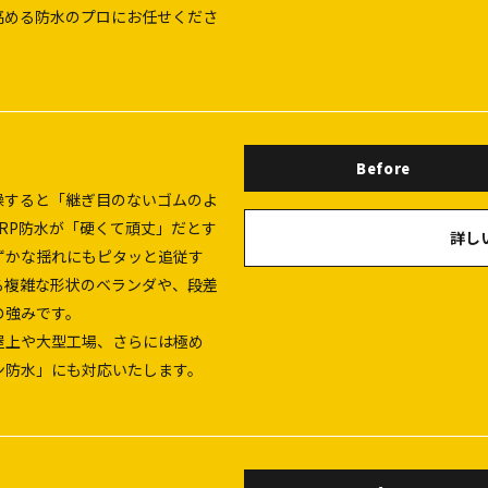
高める防水のプロにお任せくださ
Before
燥すると「継ぎ目のないゴムのよ
RP防水が「硬くて頑丈」だとす
詳し
ずかな揺れにもピタッと追従す
る複雑な形状のベランダや、段差
の強みです。
屋上や大型工場、さらには極め
ン防水」にも対応いたします。