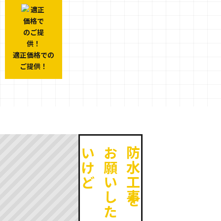
適正価格での
ご提供！
ど
お
願
い
し
た
い
け
防水工事を